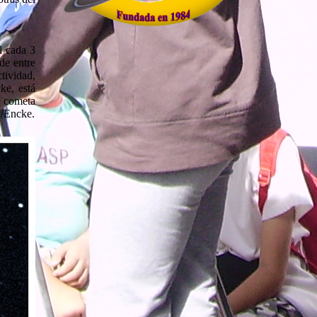
l cada 3
de entre
tividad,
ke, está
l cometa
P/Encke.