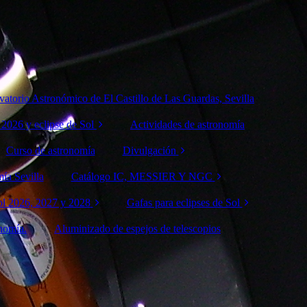
vatorio Astronómico de El Castillo de Las Guardas, Sevilla
 2026 y eclipse de Sol
Actividades de astronomía
rvación
Curso de astronomía
Divulgación
mica 10 de
rseidas 2026
ía Sevilla
Catálogo IC, MESSIER Y NGC
Conferencias de
Astronomía
rvación
Sol 2026, 2027 y 2028
Catálogo IC
Gafas para eclipses de Sol
mica 12 de
rseidas 2026
onomía.
Sol
Aluminizado de espejos de telescopios
Catálogo Messier
José Costas Gual
pse de Sol
Catálogo NGC
Venta gafas eclipse
rvación
Sol
solar 2026
mica 14 de
rseidas 2026
 Sol