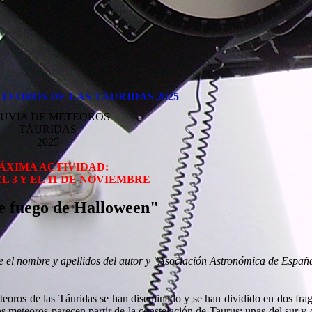
tidas
2025
25
TEOROS DE LAS TÁURIDAS 2025
UVIA DE METEOROS
TÁURIDAS
2025
ÁXIMA ACTIVIDAD:
L 3 Y EL 11 DE NOVIEMBRE
e fuego de Halloween"
ique el nombre y apellidos del autor y "Asociación Astronómica de Españ
meteoros de las Táuridas se han diseminado y se han dividido en dos fra
 meteoros parecen partir de la constelación de Taurus; unas del sur y o