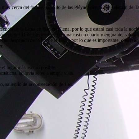
tá muy cerca del famoso cúmulo de las Pléyades en la constelación de T
encia de la Luna en fase casi llena, por lo que estará casi toda la noch
 máximo del 11 de noviembre, la Luna casi en cuarto menguante, saldrá s
oche despejada de la luz de la Luna, por lo que es importante, observar 
r.
e el lugar más oscuro posible.
máticos, la lluvia se ve a simple vista.
lo, saliendo de la constelación de Leo.