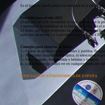
Es el lugar de donde parten los meteoros en el cielo y es
Previsión para el año 2025
El máximo del 3 de noviembre se verá afectado por la pres
y mermando la visibilidad de la lluvia con su luz. En el
23 horas, por lo que tendremos las primeras horas de la n
nada más oscurecer. La Luna estará muy próxima a Júpite
Consejos para observar la lluvia:
1.- Aléjese de las luces de las ciudades y pueblos. Busqu
2.- No emplee ninguna ayuda óptica, ni telescopios ni pris
3.- Vaya abrigado, lleve comida y bebidas y túmbese.
4.- Los meteoros los podrá ver en cualquier punto del cie
ASOCIACIÓN ASTRONÓMICA DE ESPAÑA