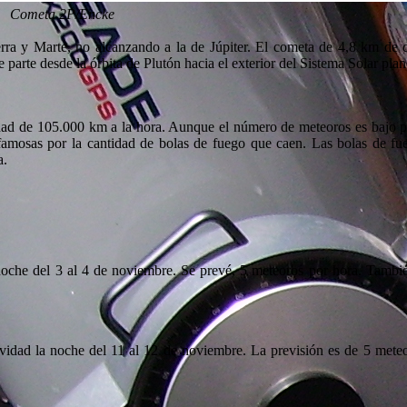
Cometa 2P/Encke
erra y Marte, no alcanzando a la de Júpiter. El cometa de 4,8 km de 
parte desde la órbita de Plutón hacia el exterior del Sistema Solar plan
idad de 105.000 km a la hora. Aunque el número de meteoros es bajo p
 famosas por la cantidad de bolas de fuego que caen. Las bolas de fu
a.
oche del 3 al 4 de noviembre. Se prevé, 5 meteoros por hora. Tambié
idad la noche del 11 al 12 de noviembre. La previsión es de 5 meteo