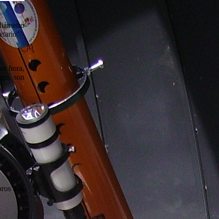
diámetro
etario.
or hora,
ego, son
n se les
ros a la