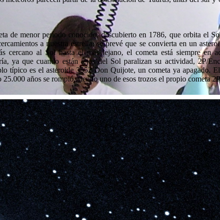
eta de menor período conocido, descubierto en 1786, que orbita el So
ercamientos a nuestra estrella, se prevé que se convierta en un asteroi
 cercano al Sol hasta el más lejano, el cometa está siempre en ac
ía, ya que cuando están lejos del Sol paralizan su actividad, 2P/Enc
plo típico es el asteroide 3552-Don Quijote, un cometa ya apagado. E
 25.000 años se rompió, siendo uno de esos trozos el propio cometa 2