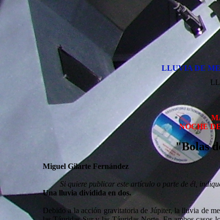
Alfa Monoceró
2025
Gemínidas 
Úrsidas 20
LLUVIA DE ME
LL
M
NOCHE DE
"Bolas d
Miguel Gilarte Fernández
Si quiere publicar este artículo o parte de él, ind
Una lluvia dividida en dos.
Debido a la acción gravitatoria de Júpiter, la lluvia de 
las Táuridas Sur y las Táuridas Norte. En ambos casos los