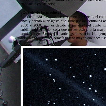
norte de la constelación.
¿Qué objeto las produce?
Las dos lluvias las produce el cometa 2P/Encke, el com
años y debido al desgaste que sufre por los continuos ac
2050 y 2060, esto es debido a que desde el punto más
sublimando el hielo, cosa que no les ocurre o la mayor
continuamente emitiendo partículas al espacio. Un ejem
debe ser parte de otro cometa mucho mayor, que hace uso