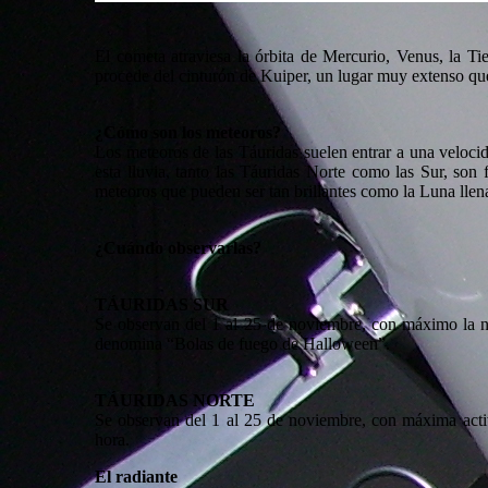
El cometa atraviesa la órbita de Mercurio, Venus, la Ti
procede del cinturón de Kuiper, un lugar muy extenso que 
¿Cómo son los meteoros?
Los meteoros de las Táuridas suelen entrar a una veloc
esta lluvia, tanto las Táuridas Norte como las Sur, son
meteoros que pueden ser tan brillantes como la Luna llen
¿Cuándo observarlas?
TÁURIDAS SUR
Se observan del 1 al 25 de noviembre, con máximo la n
denomina “Bolas de fuego de Halloween”.
TÁURIDAS NORTE
Se observan del 1 al 25 de noviembre, con máxima activ
hora.
El radiante