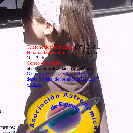
Teléfono de información:
607 513 101.
Horario de atención:
de 11 a 14 h y de
18 a 22 h.
Correo electrónico:
observatoriosdealmaden@yahoo.es
Gafas para ver los eclipses de Sol,
desde España, de los años 2026, 2027
y 2028.
a".
gmentos:
tras del