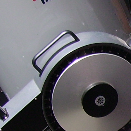
astronómica 10 de
observatorios
2028
junio
agosto Perseidas 2026
astronómicos
Observación
Miguel Gilarte y la
nidas
astronómica 12 de
divulgación de la
agosto Perseidas 2026
astronomía
y eclipse de Sol
as Sur
Observación
astronómica 14 de
26 y
agosto Perseidas 2026
Sol
Observación
idas
astronómica pública
12 de septiembre
2026
2026
025
025
.
025