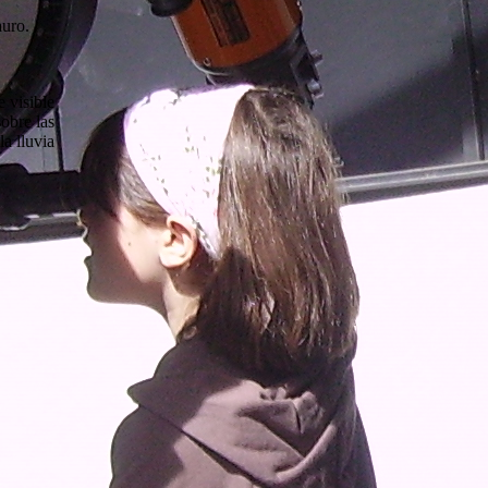
auro.
e visible
obre las
la lluvia