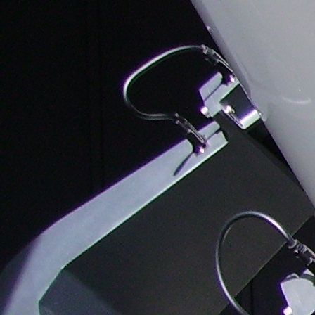
Meteoros de 
Galaxias. Antonio
2026
Javier Garrido García
Alfa Capricór
Nebulosas brillantes.
2026
Antonio Javier
Garrido García.
Delta Acuárid
2026
Nebulosas
planetarias. Antonio
Perseidas 20
Javier Garrido García
eclipse de 
Kappa Acuár
2025
Dracónidas 
Oriónidas 2
Táuridas 2
Leónidas 2